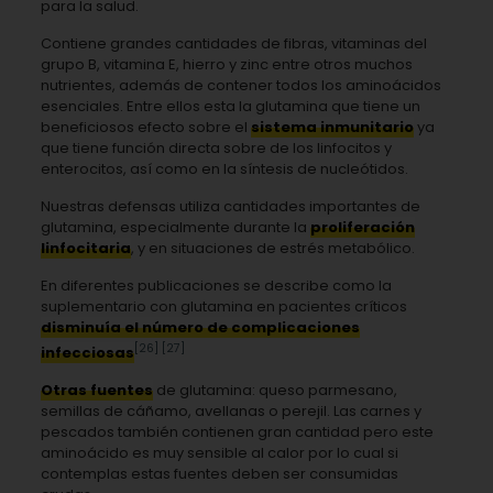
para la salud.
Contiene grandes cantidades de fibras, vitaminas del
grupo B, vitamina E, hierro y zinc entre otros muchos
nutrientes, además de contener todos los aminoácidos
esenciales. Entre ellos esta la glutamina que tiene un
beneficiosos efecto sobre el
sistema inmunitario
ya
que tiene función directa sobre de los linfocitos y
enterocitos, así como en la síntesis de nucleótidos.
Nuestras defensas utiliza cantidades importantes de
glutamina, especialmente durante la
proliferación
linfocitaria
, y en situaciones de estrés metabólico.
En diferentes publicaciones se describe como la
suplementario con glutamina en pacientes críticos
disminuía el número de complicaciones
[26]
[27]
infecciosas
Otras fuentes
de glutamina: queso parmesano,
semillas de cáñamo, avellanas o perejil. Las carnes y
pescados también contienen gran cantidad pero este
aminoácido es muy sensible al calor por lo cual si
contemplas estas fuentes deben ser consumidas