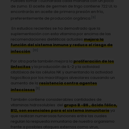
Puedes tomar 1 cucharada cada mañana con un poco
de zumo. El aceite de germen de trigo contiene 722 UI; lo
encontrarás en aceite de primera presión en frío,
[9]
preferentemente de producción orgánica.
En estudios recientes se ha demostrado que la
suplementación con esta vitamina por encima de las
recomendaciones dietéticas actuales
mejora la
función del sistema inmune y reduce el riesgo de
[10]
infección
.
Por otra parte también mejora la
proliferación de los
linfocitos
y la producción de IL-2 y la actividad
citotóxica de las células NK y aumentando la actividad
fagocítica por los macrófagos alveolares causando un
aumento de la
resistencia contra agentes
[11]
infecciosos
También contiene considerables cantidades de
vitaminas hidrosolubles del
grupo B -B6 , ácido fólico,
B12, son esenciales para el sistema inmunitario
ya
que realizan numerosas funciones entre las cuales
regulan la respuesta inmunitaria de nuestro organismo
frente a posibles ataques externos como virus,