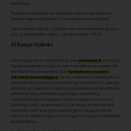
bacterias…
Puedes encontrarlo de diversas marcas de venta en
tiendas especializadas. Procura que sea ecológico.
Otras fuentes de Vit. E pueden ser las semillas de girasol:
222 UI; el pimentón: 199 UI; las almendras: 175 UI.
El hongo Maitake
Este hongo tiene casi 800 UI de pro
vitamina D
por 100 g.
Sus fitonutrientes mágicos van más allá de su contenido
en vitaminas y minerales, que
fortalecen nuestro
sistema inmunológico
; es un poderoso antioxidante, y,
además de su activo ergosterol (provitamina D), que fija
el calcio en nuestros huesos y puede tener propiedades
antitumorales, contiene mucha glucosamina y
condroitina (procolágeno), que protegen y forman el
cartílago óseo, nuestra piel y, por ende, la membrana
ovocitaria.138 Es un gran adaptógeno, al igual que el
reishi y el shiitake. Estos tres hongos son una maravilla de
la naturaleza.