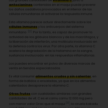
Las grandes cantidades de
vitamina C
junto a
antocianinas
contenidas en el maqui puede prevenir
los daños oxidativos provocados en el interior de las
células inmunitarias al activarse la respuesta inmune.
Esta vitamina parece actuar directamente sobre las
células inmunes
y los anticuerpos del sistema
[2]
inmunitario
. Por lo tanto, es capaz de promover la
actividad de los glóbulos blancos y de los macrófagos, y
la liberación de interferón, una molécula involucrado en
la defensa contra los virus. Por otra parte, la vitamina C
acelera la degradación de la histamina en la sangre,
sustancia involucrada en las respuestas inflamatorias.
Los puedes encontrar en polvo de diversas marcas de
venta en tiendas especializadas.
Es vital consumir
alimentos crudos y sin calentar
, en
forma de batidos o ensaladas, ya que en los alimentos
calentados desaparece la vitamina C.
Otros frutos
con cualidades similares con grandes
cantidades de vit. C es el camu camu 12.000 mg pero
[3]
con menor valor Orac que el maqui
, la ciruela kakadu