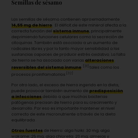
Semillas de sésamo
Las semillas de sésamo contienen aproximadamente
14,55 mg de hierro
. El déficit de este mineral afecta a la
correcta función del
sistema inmune
, principalmente
deprimiendo funciones celulares como la secreción de
citoquinas. También está asociado a un aumento de
radicales libres y por lo tanto mayor sensibilidad a las
sustancias capaces de producir estrés oxidativo. La falta
de hierro se ha asociado con varias
alteraciones
[31]
reversibles del sistema inmune
tales como los
[32]
procesos proinflamatorios.
Por otro lado, el exceso de hierro ingerido en la dieta,
puede provocar también aumento de
predisposición
a infecciones
debido a que muchas bacterias
patógenas precisan de hierro para su crecimiento y
desarrollo. Por eso es importante mantener el nivel
correcto de este micronutriente a través de la dieta
equilibrada.
Otras fuentes
de Hierro: alga hiziki: 30 mg; alga
wakame: 25 mg; alga chlorella: 20 mg; almejas y