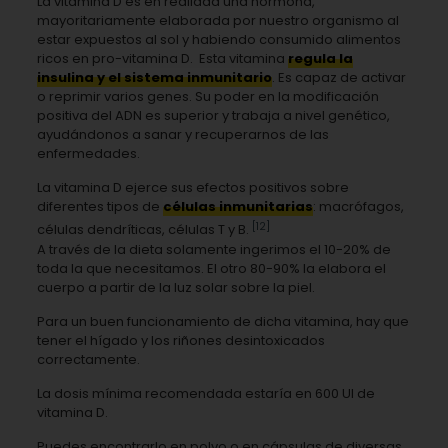
La vitamina D es en realidad una hormona,
mayoritariamente elaborada por nuestro organismo al
estar expuestos al sol y habiendo consumido alimentos
ricos en pro-vitamina D. Esta vitamina
regula la
insulina y el sistema inmunitario
. Es capaz de activar
o reprimir varios genes. Su poder en la modificación
positiva del ADN es superior y trabaja a nivel genético,
ayudándonos a sanar y recuperarnos de las
enfermedades.
La vitamina D ejerce sus efectos positivos sobre
diferentes tipos de
células inmunitarias
: macrófagos,
[12]
células dendríticas, células T y B.
A través de la dieta solamente ingerimos el 10-20% de
toda la que necesitamos. El otro 80-90% la elabora el
cuerpo a partir de la luz solar sobre la piel.
Para un buen funcionamiento de dicha vitamina, hay que
tener el hígado y los riñones desintoxicados
correctamente.
La dosis mínima recomendada estaría en 600 UI de
vitamina D.
Puedes encontrarlo en polvo o en cápsulas de diversas