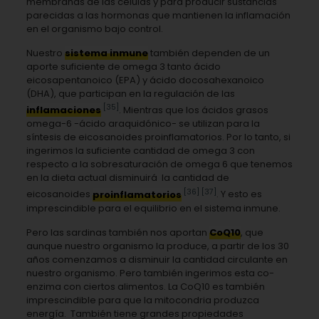
membranas de las células y para producir sustancias
parecidas a las hormonas que mantienen la inflamación
en el organismo bajo control.
Nuestro
sistema inmune
también dependen de un
aporte suficiente de omega 3 tanto ácido
eicosapentanoico (EPA) y ácido docosahexanoico
(DHA), que participan en la regulación de las
[35]
inflamaciones
. Mientras que los ácidos grasos
omega-6 -ácido araquidónico- se utilizan para la
síntesis de eicosanoides proinflamatorios. Por lo tanto, si
ingerimos la suficiente cantidad de omega 3 con
respecto a la sobresaturación de omega 6 que tenemos
en la dieta actual disminuirá la cantidad de
[36]
[37]
eicosanoides
proinflamatorios
. Y esto es
imprescindible para el equilibrio en el sistema inmune.
Pero las sardinas también nos aportan
CoQ10
, que
aunque nuestro organismo la produce, a partir de los 30
años comenzamos a disminuir la cantidad circulante en
nuestro organismo. Pero también ingerimos esta co-
enzima con ciertos alimentos. La CoQ10 es también
imprescindible para que la mitocondria produzca
energía. También tiene grandes propiedades