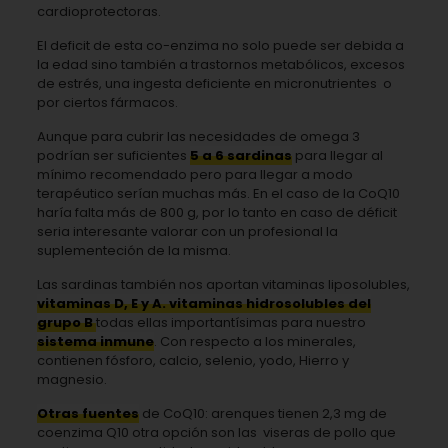
cardioprotectoras.
El deficit de esta co-enzima no solo puede ser debida a
la edad sino también a trastornos metabólicos, excesos
de estrés, una ingesta deficiente en micronutrientes o
por ciertos fármacos.
Aunque para cubrir las necesidades de omega 3
podrían ser suficientes
5 a 6 sardinas
para llegar al
mínimo recomendado pero para llegar a modo
terapéutico serían muchas más. En el caso de la CoQ10
haría falta más de 800 g, por lo tanto en caso de déficit
seria interesante valorar con un profesional la
suplementeción de la misma.
Las sardinas también nos aportan vitaminas liposolubles,
vitaminas D, E y A. vitaminas hidrosolubles del
grupo B
todas ellas importantísimas para nuestro
sistema inmune
. Con respecto a los minerales,
contienen fósforo, calcio, selenio, yodo, Hierro y
magnesio.
Otras fuentes
de CoQ10: arenques tienen 2,3 mg de
coenzima Q10 otra opción son las viseras de pollo que