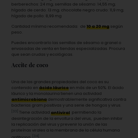
berberechos: 24 mg; semillas de sésamo: 14,55 mg;
hígado de cerdo: 13 mg; chocolate negro crudo: 11,9 mg;
hígado de pollo: 8,99 mg
Cantidad mínima recomendada: de
10 a 20 mg
según
peso.
Puedes encontrarlo las semillas de sésamo a granel o
envasadas de venta en tiendas especializadas. Procura
que sean crudas y ecológicas.
Aceite de coco
Una de las grandes propiedades del coco es su
contenido en
ácido láurico
en más de un 50%. El ácido
láurico y la monolaurina tienen una actividad
antimicrobiana
demostrablemente significativa contra
bacterias gram positivas y una serie de hongos y virus.
[33]
Tiene actividad
antiviral
permitiendo la
desintegración de la envoltura del virus, pueden inhibir
la replicación del virus y prevenir la unión de las
proteínas virales a la membrana de la célula humana
[34]
anfitriona.