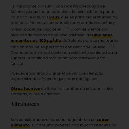
Es importante consumir una ingesta adecuada de
Selenio ya que tener carencias de este nutriente puede
causar que algunos
virus
, que en principio eran inocuos,
podían sufrir mutaciones hacia formas más virulentas y
[24]
mayor poder de patogenia
. Complementar con
niveles adecuados de selenio estimula las
funciones
inmunitarias
,
100 µg/día
de Selenio parece mejorar la
[25]
función inmune en personas con déficit de Selenio.
Dos nueces de brasil contienen suficiente cantidad para
superar la cantidad requerida para estimular esta
función.
Puedes encontrarlo a granel de venta en tiendas
especializadas. Procura que sean ecológicas.
Otras fuentes
de Selenio: semillas de sésamo, setas,
sardinas, pulpo o calamar .
Altramuces
Son consideradas unas super legumbre o un
super
alimento
, su consumo proporciona muchas beneficios