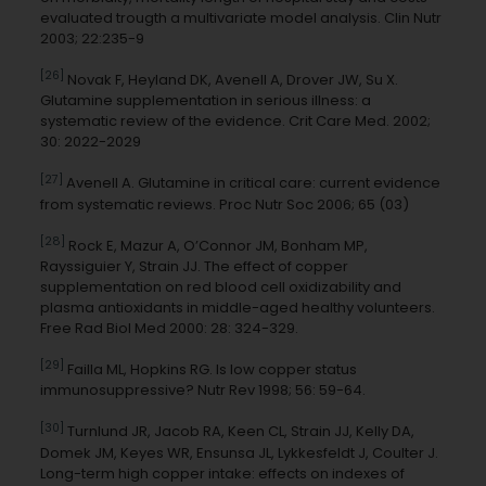
evaluated trougth a multivariate model analysis. Clin Nutr
2003; 22:235-9
[26]
Novak F, Heyland DK, Avenell A, Drover JW, Su X.
Glutamine supplementation in serious illness: a
systematic review of the evidence. Crit Care Med. 2002;
30: 2022-2029
[27]
Avenell A. Glutamine in critical care: current evidence
from systematic reviews. Proc Nutr Soc 2006; 65 (03)
[28]
Rock E, Mazur A, O’Connor JM, Bonham MP,
Rayssiguier Y, Strain JJ. The effect of copper
supplementation on red blood cell oxidizability and
plasma antioxidants in middle-aged healthy volunteers.
Free Rad Biol Med 2000: 28: 324-329.
[29]
Failla ML, Hopkins RG. Is low copper status
immunosuppressive? Nutr Rev 1998; 56: 59-64.
[30]
Turnlund JR, Jacob RA, Keen CL, Strain JJ, Kelly DA,
Domek JM, Keyes WR, Ensunsa JL, Lykkesfeldt J, Coulter J.
Long-term high copper intake: effects on indexes of