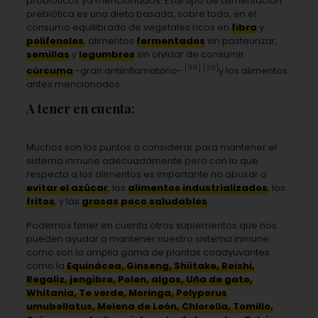
probióticos ya mencionados. Este tipo de alimentación
prebiótica es una dieta basada, sobre todo, en el
consumo equilibrado de vegetales ricos en
fibra
y
polifenoles
, alimentos
fermentados
sin pasteurizar,
semillas
y
legumbres
sin olvidar de consumir
[38]
[39]
cúrcuma
-gran antiinflamatorio-
y los alimentos
antes mencionados.
A tener en cuenta:
Muchos son los puntos a considerar para mantener el
sistema inmune adecuadamente pero con lo que
respecta a los alimentos es importante no abusar o
evitar el azúcar
, los
alimentos industrializados
, los
fritos
, y las
grasas
poco saludables
.
Podemos tener en cuenta otros suplementos que nos
pueden ayudar a mantener nuestro sistema inmune
como son la amplia gama de plantas coadyuvantes
como la
Equinácea, Ginseng, Shiitake, Reishi,
Regaliz, jengibre, Polen, algas, Uña de gato,
Whitania, Te verde, Moringa, Polyporus
umubellatus, Melena de León, Chlorella, Tomillo,