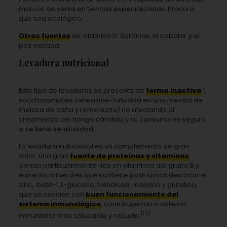
marcas de venta en tiendas especializadas. Procura
que sea ecológico.
Otras fuentes
de vitamina D: Sardinas, la caballa y el
pez espada
Levadura nutricional
Este tipo de levaduras se presenta de
forma inactiva
(
saccharomyces cerevisiae cultivada en una mezcla de
melaza de caña y remolacha) no afectando al
crecimiento del hongo cándida y su consumo es seguro
si se tiene sensibilidad.
La levadura nutricional es un complemento de gran
valor, una gran
fuente de proteínas y vitaminas
siendo particularmente rica en vitaminas del grupo B y
entre los minerales que contiene podríamos destacar el
zinc, beta-1,3-glucano, trehalosa, manano y glutatión,
que se asocian con
buen funcionamiento del
sistema inmunológico
, contribuyendo a sistema
[13]
inmunitario más saludable y robusto.