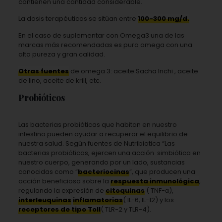
contienen una cantidad considerable.
La dosis terapéuticas se sitúan entre
100-300 mg/d.
En el caso de suplementar con Omega3 una de las
marcas más recomendadas es puro omega con una
alta pureza y gran calidad.
Otras fuentes
de omega 3: aceite Sacha Inchi , aceite
de lino, aceite de krill, etc.
Probióticos
Las bacterias probióticas que habitan en nuestro
intestino pueden ayudar a recuperar el equilibrio de
nuestra salud. Según fuentes de Nutribiotica “Las
bacterias probióticas, ejercen una acción simbiótica en
nuestro cuerpo, generando por un lado, sustancias
conocidas como “
bacteriocinas
”, que producen una
acción beneficiosa sobre la
respuesta inmunológica
,
regulando la expresión de
citoquinas
( TNF-α),
interleuquinas
inflamatorias
( IL-6, IL-12) y los
receptores de tipo Toll
( TLR-2 y TLR-4).