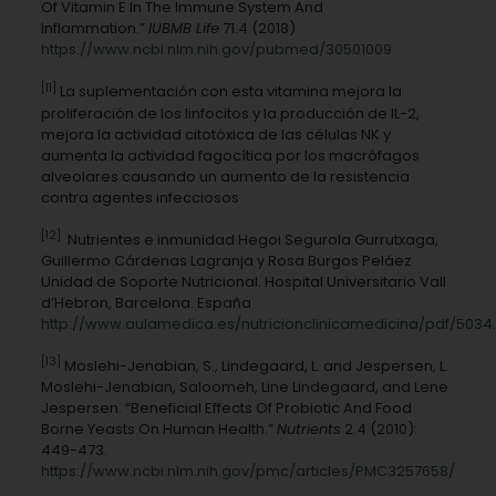
Of Vitamin E In The Immune System And
Inflammation.”
IUBMB Life
71.4 (2018)
https://www.ncbi.nlm.nih.gov/pubmed/30501009
[11]
La suplementación con esta vitamina mejora la
proliferación de los linfocitos y la producción de IL-2,
mejora la actividad citotóxica de las células NK y
aumenta la actividad fagocítica por los macrófagos
alveolares causando un aumento de la resistencia
contra agentes infecciosos
[12]
Nutrientes e inmunidad Hegoi Segurola Gurrutxaga,
Guillermo Cárdenas Lagranja y Rosa Burgos Peláez
Unidad de Soporte Nutricional. Hospital Universitario Vall
d’Hebron, Barcelona. España
http://www.aulamedica.es/nutricionclinicamedicina/pdf/5034
[13]
Moslehi-Jenabian, S., Lindegaard, L. and Jespersen, L.
Moslehi-Jenabian, Saloomeh, Line Lindegaard, and Lene
Jespersen. “Beneficial Effects Of Probiotic And Food
Borne Yeasts On Human Health.”
Nutrients
2.4 (2010):
449-473.
https://www.ncbi.nlm.nih.gov/pmc/articles/PMC3257658/