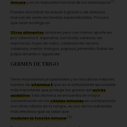
[7]
inmune
y en la respuesta humoral de los anticuerpos
.
Puedes encontrar las bayas a granel o de diversas
marcas de venta en tiendas especializadas. Procura
que sean ecológicas.
Otros alimentos
similares pero con menor aporte en
pro-vitamina A: espirulina, col rizada, cerezas, las
espinacas, hojas de nabo, calabaza de verano,
calabaza, melón, mangos, papaya, pimentón, frutas de
pulpa amarilla o aguacate.
GERMEN DE TRIGO
Tiene muchísimas propiedades y es una de las mejores
fuentes de
vitamina E
que es el antioxidante liposoluble
más importante que protege las grasas del
estrés
oxidativo
. Esta vitamina se encuentra en mayor
concentración en las
células inmunes
en comparación
con otras células en la sangre, es uno de los nutrientes
más efectivos que se sabe que
[8]
modulan la función inmune
.