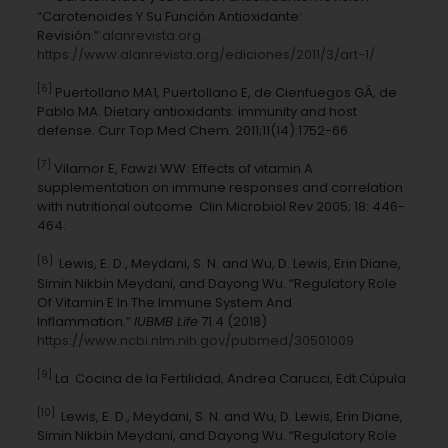
“Carotenoides Y Su Función Antioxidante:
Revisión.”
alanrevista.org
.
https://www.alanrevista.org/ediciones/2011/3/art-1/
[6]
Puertollano MA1, Puertollano E, de Cienfuegos GÁ, de
Pablo MA. Dietary antioxidants: immunity and host
defense. Curr Top Med Chem. 2011;11(14):1752-66.
[7]
Vilamor E, Fawzi WW: Effects of vitamin A
supplementation on immune responses and correlation
with nutritional outcome. Clin Microbiol Rev 2005; 18: 446-
464.
[8]
Lewis, E. D., Meydani, S. N. and Wu, D. Lewis, Erin Diane,
Simin Nikbin Meydani, and Dayong Wu. “Regulatory Role
Of Vitamin E In The Immune System And
Inflammation.”
IUBMB Life
71.4 (2018)
https://www.ncbi.nlm.nih.gov/pubmed/30501009
[9]
La Cocina de la Fertilidad, Andrea Carucci, Edt.Cúpula
[10]
Lewis, E. D., Meydani, S. N. and Wu, D. Lewis, Erin Diane,
Simin Nikbin Meydani, and Dayong Wu. “Regulatory Role