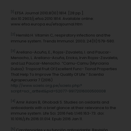
[1]
EFSA Journal 2010;8(10):1814. [28 pp.].
doi:10.2903/j.efsa.2010.1814. Available online:
www.efsa.europa.eu/efsajournal.htm
[2]
Hemilä H. Vitamin C, respiratory infections and the
immune system. Trends Immunol. 2003; 24(11):579-580.
[3]
Arellano-Acuña, E., Rojas-Zavaleta, I. and Paucar-
Menacho, L. Arellano-Acuña, Ericka, Irvin Rojas-Zavaleta,
and Luz Paucar-Menacho. “Camu-Camu (Myrciaria
Dubia): Tropical Fruit Of Excellent Func- Tional Properties
That Help To Improve The Quality Of Life.”
Scientia
Agropecuaria
7 (2016)
http://www.scielo.org.pe/scielo.php?
script=sci_arttext&pid=S2077-99172016000500008
[4]
Amir Aslani B, Ghobadi S. Studies on oxidants and
antioxidants with a brief glance at their relevance to the
immune system. Life Sci. 2016 Feb 1;146:163-73. doi:
10.1016/j.lfs.2016.01.014. Epub 2016 Jan 11.
[5]
Carotenoides y su función antioxidante: Revisión