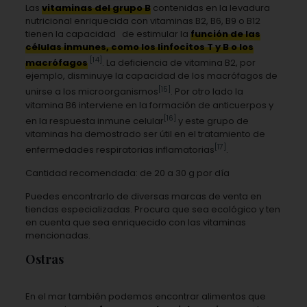
Las
vitaminas del grupo B
contenidas en la levadura
nutricional enriquecida con vitaminas B2, B6, B9 o B12
tienen la capacidad de estimular la
función de las
células inmunes, como los linfocitos T y B o los
[14]
macrófagos
. La deficiencia de vitamina B2, por
ejemplo, disminuye la capacidad de los macrófagos de
[15]
unirse a los microorganismos
. Por otro lado la
vitamina B6 interviene en la formación de anticuerpos y
[16]
en la respuesta inmune celular
y este grupo de
vitaminas ha demostrado ser útil en el tratamiento de
[17]
enfermedades respiratorias inflamatorias
.
Cantidad recomendada: de 20 a 30 g por día
Puedes encontrarlo de diversas marcas de venta en
tiendas especializadas. Procura que sea ecológico y ten
en cuenta que sea enriquecido con las vitaminas
mencionadas.
Ostras
En el mar también podemos encontrar alimentos que