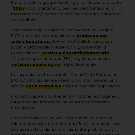
Por otro lado segregan ácidos grasos de cadena corta
(
SCFA
) para mantener la permeabilidad intestinal y
mantener a raya el crecimiento de bacterias patógenas
en el epitelio.
Concretamente la especie Bifidobacterium Longum
BL05, aumenta la producción de
interleuquinas
antiinflamatorias
(IL-17 e IL-22) y Bifidobacterium
Lactis y Lactobacillus Reuteri LR-92
,
aumentan la
producción de
Interleuquina antiinflamatoria
( IL-
10) y de exopolisacáridos (EPS) regulando nuestro
sistema inmunológico
, respectivamente.
Las especies de Lactobacillus Casei LC-11 y Paracasei
LPC-37, a través del eje intestino-pulmón, poseen una
acción
antihistamínica
sobre el aparato respiratorio.
Productos que las contienen son Rotanelle, Aflugenex y
Citogenex de Bromatech, de venta en farmacias y
herbolarios.
Por este motivo, es de vital importancia aumentar la
microbiota positiva (mal llamada flora); hemos de incluir
en nuestra dieta diaria fibra, alimentos prebióticos y