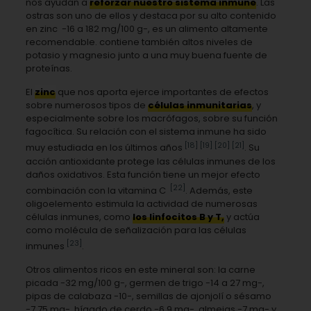
nos ayudan a
reforzar nuestro sistema inmune
. Las
ostras son uno de ellos y destaca por su alto contenido
en zinc -16 a 182 mg/100 g-, es un alimento altamente
recomendable. contiene también altos niveles de
potasio y magnesio junto a una muy buena fuente de
proteínas.
El
zinc
que nos aporta ejerce importantes de efectos
sobre numerosos tipos de
células inmunitarias
, y
especialmente sobre los macrófagos, sobre su función
fagocítica. Su relación con el sistema inmune ha sido
[18]
[19]
[20]
[21]
muy estudiada en los últimos años
. Su
acción antioxidante protege las células inmunes de los
daños oxidativos. Esta función tiene un mejor efecto
[22]
combinación con la vitamina C
. Además, este
oligoelemento estimula la actividad de numerosas
células inmunes, como
los linfocitos B y T,
y actúa
como molécula de señalización para las células
[23]
inmunes
.
Otros alimentos ricos en este mineral son: la carne
picada -32 mg/100 g-, germen de trigo -14 a 27 mg-,
pipas de calabaza -10-, semillas de ajonjolí o sésamo
-7,75 mg-, hígado de cerdo -6,9 mg-, almejas -7 mg- y