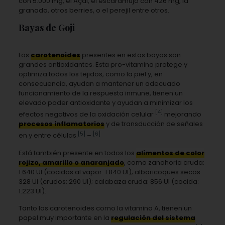
con 5.000 mg, el Açai, el escaramujo con 426 mg, la
granada, otros berries, o el perejil entre otros.
Bayas de Goji
Los
carotenoides
presentes en estas bayas son
grandes antioxidantes. Esta pro-vitamina protege y
optimiza todos los tejidos, como la piel y, en
consecuencia, ayudan a mantener un adecuado
funcionamiento de la respuesta inmune, tienen un
elevado poder antioxidante y ayudan a minimizar los
[4]
efectos negativos de la oxidación celular
mejorando
procesos inflamatorios
y de transducción de señales
[5]
[6]
en y entre células.
–
Está también presente en todos los
alimentos de color
rojizo, amarillo o anaranjado
, como zanahoria cruda:
1.640 UI (cocidas al vapor: 1.840 UI); albaricoques secos:
328 UI (crudos: 290 UI); calabaza cruda: 856 UI (cocida:
1.223 UI).
Tanto los carotenoides como la vitamina A, tienen un
papel muy importante en la
regulación del sistema