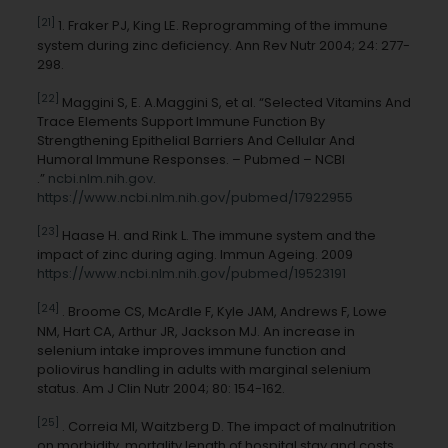
[21]
1. Fraker PJ, King LE. Reprogramming of the immune
system during zinc deficiency. Ann Rev Nutr 2004; 24: 277-
298.
[22]
Maggini S, E. A.Maggini S, et al. “Selected Vitamins And
Trace Elements Support Immune Function By
Strengthening Epithelial Barriers And Cellular And
Humoral Immune Responses. – Pubmed – NCBI
.”
ncbi.nlm.nih.gov
.
https://www.ncbi.nlm.nih.gov/pubmed/17922955
[23]
Haase H. and Rink L. The immune system and the
impact of zinc during aging. Immun Ageing. 2009
https://www.ncbi.nlm.nih.gov/pubmed/19523191
[24]
. Broome CS, McArdle F, Kyle JAM, Andrews F, Lowe
NM, Hart CA, Arthur JR, Jackson MJ. An increase in
selenium intake improves immune function and
poliovirus handling in adults with marginal selenium
status. Am J Clin Nutr 2004; 80: 154-162.
[25]
. Correia MI, Waitzberg D. The impact of malnutrition
on morbidity, mortality length of hospital stay and costs