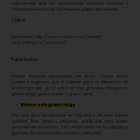
ingrediente que ha conquistado muchas cocinas y
completa muchos de los mejores platos del mundo..
Vídeo
[embedyt] http://www.youtube.com/watch?
v=3nu35IngvYs[/embedyt]
Variedades
Existen muchas variedades de arroz. Tantas como
países y regiones que lo cultivan pero la diferencia de
anatómica del
arroz entra en tres grandes categorías:
grano largo, grano medio y grano corto..
Blanco o de grano largo
.
Hay una gran producción en España y de muy buena
calidad. Más largo y delgado, suele ser muy suelto
después de la cocción,. Esta desprovisto de su cáscara y
germen. Se ha sometido a pulido y refinado.