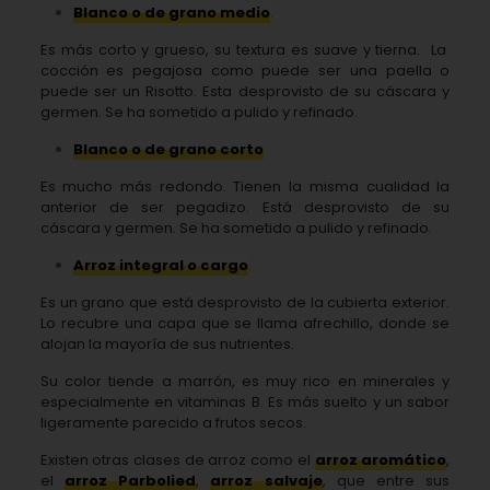
Blanco o de grano medio
.
Es más corto y grueso, su textura es suave y tierna.
La
cocción es pegajosa como puede ser una paella o
puede ser un Risotto. Esta desprovisto de su cáscara y
germen. Se ha sometido a pulido y refinado.
Blanco o de grano corto
Es mucho más redondo. Tienen la misma cualidad la
anterior de ser pegadizo. Está desprovisto de su
cáscara y germen. Se ha sometido a pulido y refinado.
Arroz integral o cargo
.
Es un grano que está desprovisto de la cubierta exterior.
Lo recubre una capa que se llama afrechillo, donde se
alojan la mayoría de sus nutrientes.
Su color tiende a marrón, es muy rico en minerales y
especialmente en vitaminas B. Es más suelto y un sabor
ligeramente parecido a frutos secos.
Existen otras clases de arroz como el
arroz aromático
,
el
arroz Parbolied
,
arroz salvaje
, que entre sus