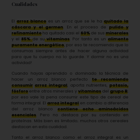
Cualidades
El
arroz blanco
es un arroz que se le ha
quitado la
cáscara y el germen
. En el proceso de
pulido y
refinamiento
ha quitado casi el
60%
de sus
minerales
y el
85%
de su
vitaminas
. Por tanto es un
alimento
puramente energético
, por eso te recomiendo que lo
consumas siempre antes de hacer alguna actividad
para que tu cuerpo no lo guarde. Y dormir no es una
actividad!
Cuando hayas aprendido o dominado la técnica de
hacer un arroz blanco perfecto
te recomiendo
consumir
arroz integral
, aporta nutrientes,
potasio,
fósforo
entre otros minerales y
vitaminas
del
grupo B
;
por eso vale la pena consumir este tipo de cereal de
forma integral. El
arroz integral
en cambio a diferencia
del arroz blanco
contiene ocho aminoácidos
esenciales
. Pero no destaca por su contenido en
proteínas. Más bien es limitado; muchos otros cereales
destacan en esta cualidad.
Tanto el arroz blanco como el arroz integral es un