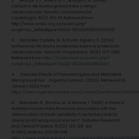
2. Manzur J, F., Alvear S, C., & Alayón, A. (2009).
Consumo de ácidos grasos trans y riesgo
cardiovascular. Revista Colombiana De
Cardiología, 16(3), 103-111. Retrieved from
http://www.scielo.org.co/scielo.php?
script=sci_arttext&pid=S0120-56332009000300003
3. González Cañete, N., & Durán Agüero, S. (2014).
Isoflavonas de soya y evidencias sobre la protección
cardiovascular. Nutrición Hospitalaria, 29(6), 1271-1282.
Retrieved from
https://scielo.isciii.es/scielo.php?
script=sci_arttext&pid=S0212-16112014000600007
4. Vascular Effects of Phytoestrogens and Alternative
Menopausal Hor…: Ingenta Connect. (2023). Retrieved 12
January 2023, from
https://www.ingentaconnect.com/content/ben/mrmc/2012/00
5. Barsalani, R., Brochu, M., & Dionne, I. (2013). Is there a
skeletal muscle mass threshold associated with the
deterioration of insulin sensitivity in sedentary lean to
obese postmenopausal women?. Diabetes Research
And Clinical Practice, 102(2), 123-128. doi:
10.1016/j.diabres.2013.09.008
https://www.sciencedirect.com/science/article/abs/pii/S016