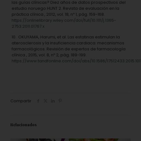
las guías clínicas? Diez años de datos prospectivos del
estudio noruego HUNT 2. Revista de evaluación en la
práctica clínica , 2012, vol. 18, nº 1, pág. 159-168.
https://onlinelibrary.wiley.com/doi/full/10.1111/j.1365-
2753.2011.01767.x
10. OKUYAMA, Harumi, et al. Las estatinas estimulan la
aterosclerosis y la insuficiencia cardiaca: mecanismos
farmacológicos. Revisión de expertos de farmacología
clínica , 2015, vol. 8, nº 2, pág. 189-199.
https://www.tandfonline.com/doi/abs/10.1586/17512433.2015.101
Compartir
Relacionados