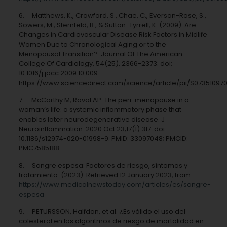
6. Matthews, K., Crawford, S., Chae, C., Everson-Rose, S.,
Sowers, M., Sternfeld, B., & Sutton-Tyrrell, K. (2009). Are
Changes in Cardiovascular Disease Risk Factors in Midlife
Women Due to Chronological Aging or to the
Menopausal Transition?. Journal Of The American
College Of Cardiology, 54(25), 2366-2373. doi:
10.1016/j.jacc.2009.10.009
https://www.sciencedirect.com/science/article/pii/S0735109
7. McCarthy M, Raval AP. The peri-menopause in a
woman’s life: a systemic inflammatory phase that
enables later neurodegenerative disease. J
Neuroinflammation. 2020 Oct 23;17(1):317. doi:
10.1186/s12974-020-01998-9. PMID: 33097048; PMCID:
PMC7585188.
8. Sangre espesa: Factores de riesgo, síntomas y
tratamiento. (2023). Retrieved 12 January 2023, from
https://www.medicalnewstoday.com/articles/es/sangre-
espesa
9. PETURSSON, Halfdan, et al. ¿Es válido el uso del
colesterol en los algoritmos de riesgo de mortalidad en