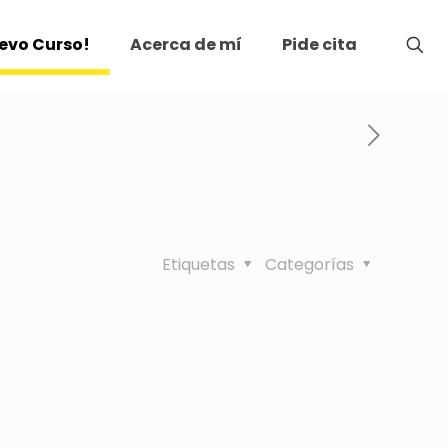
evo Curso!
Acerca de mí
Pide cita
Etiquetas
Categorías