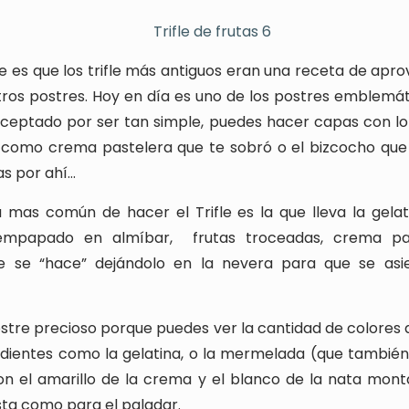
 es que los trifle más antiguos eran una receta de ap
tros postres. Hoy en día es uno de los postres emblemá
aceptado por ser tan simple, puedes hacer capas con l
 como crema pastelera que te sobró o el bizcocho que
as por ahí…
mas común de hacer el Trifle es la que lleva la gelat
empapado en almíbar,
frutas troceadas, crema pa
 se “hace” dejándolo en la nevera para que se asi
postre precioso porque puedes ver la cantidad de colores 
edientes como la gelatina, o la mermelada (que tambié
n el amarillo de la crema y el blanco de la nata monta
ista como para el paladar.