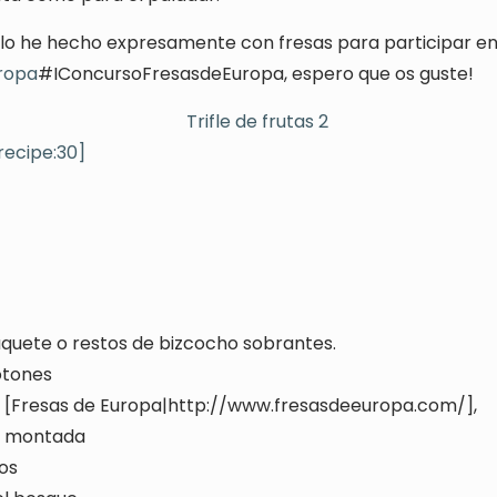
 lo he hecho expresamente con fresas para participar en
ropa
#IConcursoFresasdeEuropa, espero que os guste!
recipe:30]
s
quete o restos de bizcocho sobrantes.
otones
s [Fresas de Europa|http://www.fresasdeeuropa.com/],
a montada
os