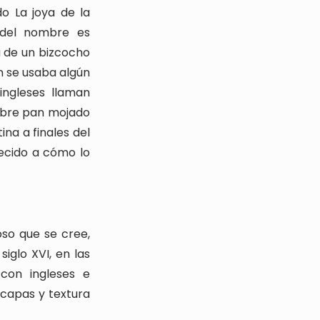
o La joya de la
 del nombre es
a de un bizcocho
n se usaba algún
ingleses llaman
sobre pan mojado
na a finales del
arecido a cómo lo
oso que se cree,
siglo XVI, en las
con ingleses e
s capas y textura