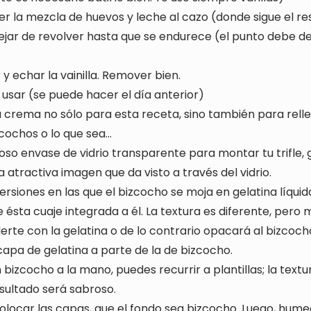
r la mezcla de huevos y leche al cazo (donde sigue el re
dejar de revolver hasta que se endurece (el punto debe d
r y echar la vainilla. Remover bien.
 usar (se puede hacer el día anterior)
a crema no sólo para esta receta, sino también para relle
cochos o lo que sea…
oso envase de vidrio transparente para montar tu trifle, 
a atractiva imagen que da visto a través del vidrio.
ersiones en las que el bizcocho se moja en gelatina líqui
e ésta cuaje integrada a él. La textura es diferente, pero
erte con la gelatina o de lo contrario opacará al bizcoch
capa de gelatina a parte de la de bizcocho.
un bizcocho a la mano, puedes recurrir a plantillas; la tex
esultado será sabroso.
 colocar las capas, que el fondo sea bizcocho. Luego, hum