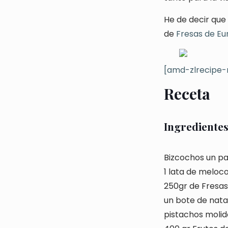
He de decir que
de
Fresas de Eu
[amd-zlrecipe-
Receta
Ingrediente
Bizcochos un pa
1 lata de meloc
250gr de Fresa
un bote de nat
pistachos molid