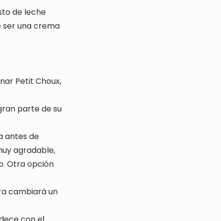
sto de leche
e ser una crema
nar Petit Choux,
gran parte de su
da antes de
 muy agradable,
o. Otra opción
tura cambiará un
edece con el