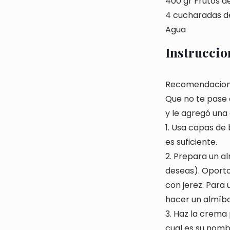
400 gr Frutos d
4 cucharadas d
Agua
Instruccio
Recomendaciones
Que no te pase c
y le agregó una
1. Usa capas de
es suficiente.
2. Prepara un al
deseas). Oporto 
con jerez. Para 
hacer un almíba
3. Haz la crema 
cual es su nombr