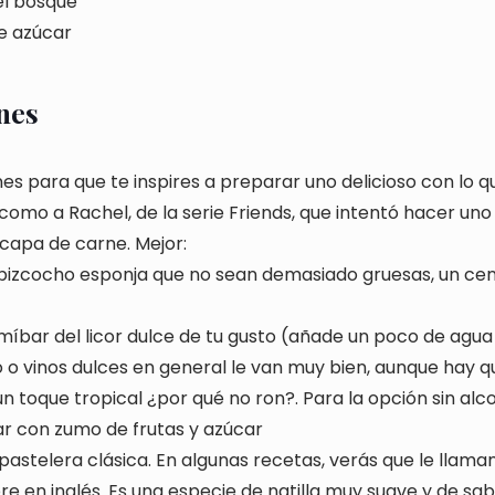
el bosque
e azúcar
nes
 para que te inspires a preparar uno delicioso con lo q
omo a Rachel, de la serie Friends, que intentó hacer uno 
 capa de carne. Mejor:
 bizcocho esponja que no sean demasiado gruesas, un ce
míbar del licor dulce de tu gusto (añade un poco de agua y
o vinos dulces en general le van muy bien, aunque hay qui
un toque tropical ¿por qué no ron?. Para la opción sin alc
r con zumo de frutas y azúcar
pastelera clásica. En algunas recetas, verás que le llaman
e en inglés. Es una especie de natilla muy suave y de sab