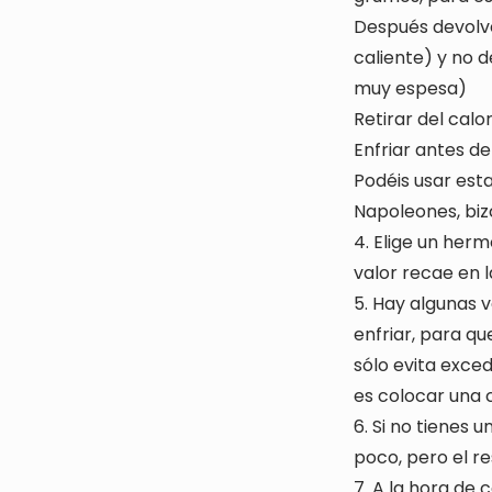
Después devolve
caliente) y no 
muy espesa)
Retirar del calo
Enfriar antes de
Podéis usar est
Napoleones, biz
4. Elige un herm
valor recae en l
5. Hay algunas v
enfriar, para qu
sólo evita exced
es colocar una 
6. Si no tienes 
poco, pero el r
7. A la hora de