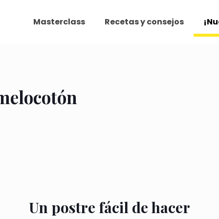
Masterclass
Recetas y consejos
¡Nu
y melocotón
Un postre fácil de hacer