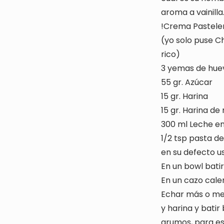
aroma a vainilla
!Crema Pastele
(yo solo puse C
rico)
3 yemas de hue
55 gr. Azúcar
15 gr. Harina
15 gr. Harina de
300 ml Leche e
1/2 tsp pasta de
en su defecto u
En un bowl batir
En un cazo cale
Echar más o me
y harina y batir
grumos, para est