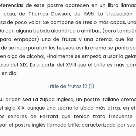
eferencias de este postre aparecen en un libro llamad
casa, de Thomas Dawson, de 1596. La traducción
osa de poco valor. Se compone de tres o más capas, un
a con alguna bebida alcohólica o almíbar, (pero tambié
 para empapar) una de frutas y una crema, que los 
rde se incorporaron los huevos, así la crema se ponía 
n algo de alcohol, Finalmente se empezó a usar la gelati
cipios del XIX. Es a partir del XVIII que el trifle es más p
en día.
u origen sea La zuppa inglesa, un postre italiano crem
l siglo XIX, aunque una teoría lo ubica más atrás, en el 
os señores de Ferrara que tenían trato frecuente 
ar el postre inglés llamado trifle, caracterizado por su