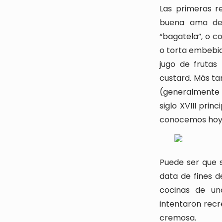
Las primeras r
buena ama de 
“bagatela”, o c
o torta embebid
jugo de frutas
custard. Más ta
(generalmente e
siglo XVIII prin
conocemos hoy 
Puede ser que s
data de fines de
cocinas de un
intentaron recre
cremosa.