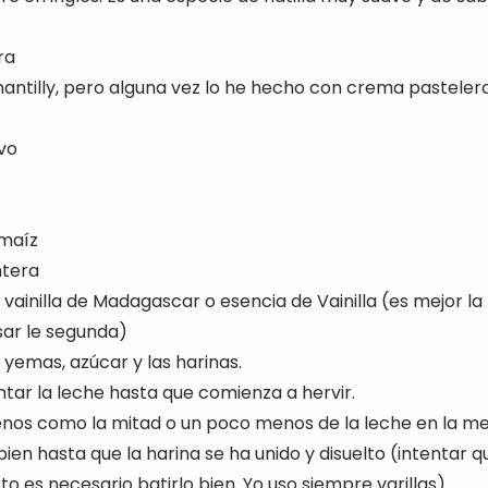
.
ra
hantilly, pero alguna vez lo he hecho con crema pastele
vo
 maíz
ntera
 vainilla de Madagascar o esencia de Vainilla (es mejor la
sar le segunda)
 yemas, azúcar y las harinas.
ntar la leche hasta que comienza a hervir.
nos como la mitad o un poco menos de la leche en la me
 bien hasta que la harina se ha unido y disuelto (intentar
o es necesario batirlo bien. Yo uso siempre varillas)