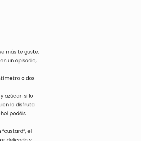
ue más te guste.
en un episodio,
ntímetro o dos
 azúcar, si lo
en lo disfruta
ohol podéis
 “custard”, el
or delicado y