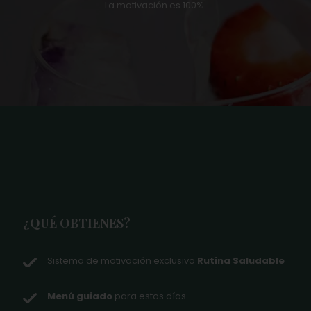
La motivación es 100%.
¿QUÉ OBTIENES?
Sistema de motivación exclusivo
Rutina Saludable
Menú guiado
para estos días