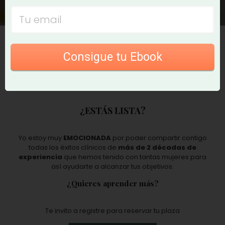
Consigue tu Ebook
¿ESTÁS LISTA?
Yo estoy muy
EMOCIONADA
por poder compartir contigo
todas los éxitos clínicos de
más de 2 décadas de
experiencia
que hemos tenido con tantas mujeres para
así ayudarte a alcanzar tus objetivos.
¿Quieres aprender más?
Te invito a registre para reservar tu plaza