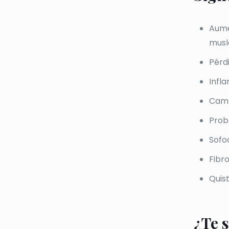
Aume
musl
Pérd
Infl
Camb
Probl
Sofo
Fibr
Quis
¿Te s