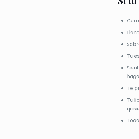
Si tu
Con 
Llen
Sobr
Tu e
Sien
hagas
Te p
Tu l
quisi
Todo