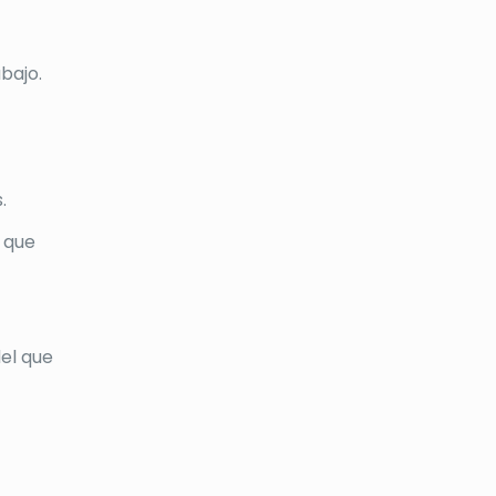
bajo.
.
a que
el que