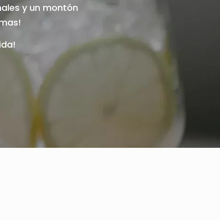
nales y un montón
emas!
ida!