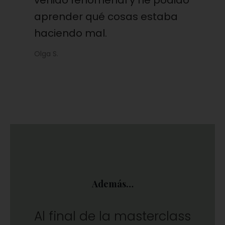
venido fenomenal y he podido
aprender qué cosas estaba
haciendo mal.
Olga S.
Además…
Al final de la masterclass