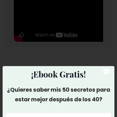
¡Ebook Gratis!
Que dicen de la masterclass
¿Quieres saber mis 50 secretos para
estar mejor después de los 40?
Muchas gracias por tanto que
nos enseñaste, he empezado