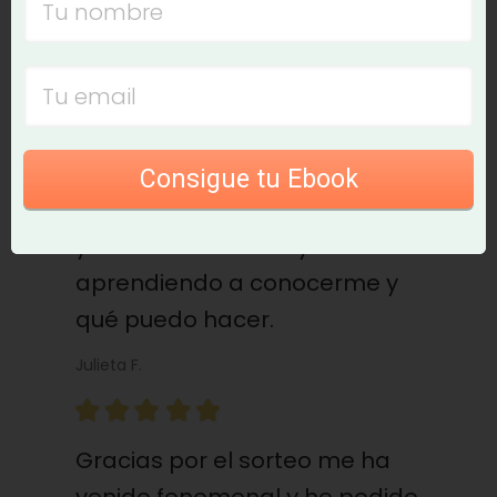
a hacer algún cambio que me
están sentando muy bien.
Paloma G.
Consigue tu Ebook
Fue una clase muy interesante
y me he sentido muy bien
aprendiendo a conocerme y
qué puedo hacer.
Julieta F.
Gracias por el sorteo me ha