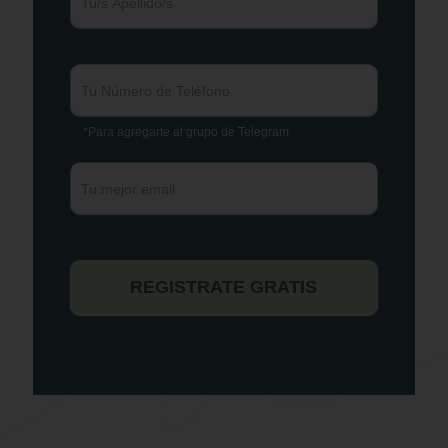
r
*Para agregarte al grupo de Telegram
REGISTRATE GRATIS