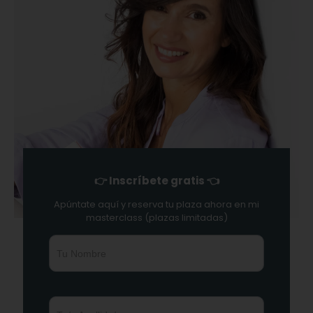
👉 Inscríbete gratis 👈
Apúntate aquí y reserva tu plaza ahora en mi
masterclass (plazas limitadas)
w
e
b
i
n
a