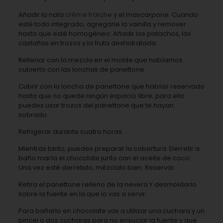
Añadir la nata
crème fraîche
y el mascarpone. Cuando
esté todo integrado, agregarle la vainilla y remover
hasta que esté homogéneo. Añadir los pistachos, las
castañas en trozos y la fruta deshidratada.
Rellenar con la mezcla en el molde que habíamos
cubierto con las lonchas de panettone.
Cubrir con la loncha de panettone que habías reservado
hasta que no quede ningún espacio libre; para ello
puedes usar trozos del panettone que te hayan
sobrado.
Refrigerar durante cuatro horas.
Mientras tanto, puedes preparar la cobertura. Derretir a
baño maría el chocolate junto con el aceite de coco.
Una vez esté derretido, mézclalo bien. Reservar.
Retira el panettone relleno de la nevera Y desmoldarlo
sobre la fuente en la que lo vas a servir.
Para bañarlo en chocolate vas a utilizar una cuchara y un
pincel o dos cucharas para no ensuciar la fuente y que