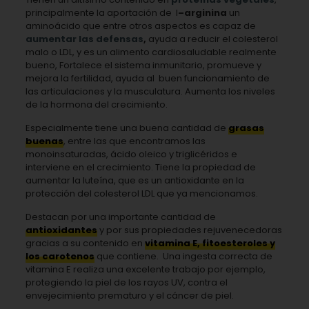
principalmente la aportación de
l
–
arginina
un
aminoácido que entre otros aspectos es capaz de
aumentar las defensas
,
ayuda a reducir el colesterol
malo o LDL, y es un alimento cardiosaludable realmente
bueno, Fortalece el sistema inmunitario, promueve y
mejora la fertilidad, ayuda al
buen funcionamiento de
las articulaciones y la musculatura. Aumenta los niveles
de la hormona del crecimiento.
Especialmente tiene una buena cantidad de
grasas
buenas
, entre las que encontramos las
monoinsaturadas, ácido oleico y triglicéridos e
interviene en el crecimiento. Tiene la propiedad de
aumentar la luteína, que es un antioxidante en la
protección del colesterol LDL que ya mencionamos.
Destacan por una importante cantidad de
antioxidantes
y por sus propiedades rejuvenecedoras
gracias a su contenido en
vitamina E, fitoesteroles y
los carotenos
que contiene.
Una ingesta correcta de
vitamina E realiza una excelente trabajo por ejemplo,
protegiendo la piel de los rayos UV, contra el
envejecimiento prematuro y el cáncer de piel.