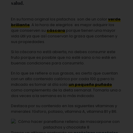
salud.
En su forma original los pistachos
son de un color
verde
brillante
. A la hora de elegirlos
es mejor adquirir los
que conserven su
cáscara
porque tienen una mayor
vida útil ya que así conservan la grasa que contienen y
sus propiedades.
Si la cáscara no está abierta, no debes consumir este
fruto porque es posible que no esté sano o no esté en
buenas condiciones para consumirlo.
En lo que se refiere a sus grasas, es cierto que cuentan
con un alto contenido calórico por cada 100 g pero lo
indicado es tomar al día solo
un pequeño puñado
como complemento de la dieta semanal. Tomarlo una o
dos veces a la semana es lo más indicado.
Destaca por su contenido en las siguientes vitaminas y
minerales: fósforo, potasio, vitamina A, vitamina B1 y B6.
Tienen un altísimo contenido en
proteínas vegetales
,