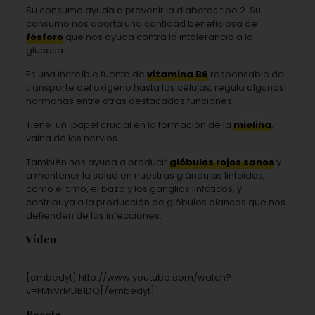
Su consumo ayuda a prevenir la diabetes tipo 2. Su
consumo nos aporta una cantidad beneficiosa de
fósforo
que nos ayuda contra la intolerancia a la
glucosa.
Es una increíble fuente de
vitamina B6
responsable del
transporte del oxígeno hasta las células, regula algunas
hormonas entre otras destacadas funciones.
Tiene
un
papel crucial en la formación de la
mielina
,
vaina de los nervios.
También nos ayuda a producir
glóbulos rojos sanos
y
a mantener la salud en nuestras glándulas linfoides,
como el timo, el bazo y los ganglios linfáticos, y
contribuya a la producción de glóbulos blancos que nos
defienden de las infecciones.
Vídeo
[embedyt] http://www.youtube.com/watch?
v=FMxVrMDB1DQ[/embedyt]
Receta