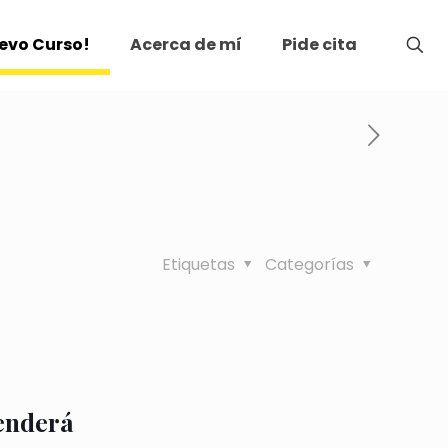
evo Curso!
Acerca de mí
Pide cita
Etiquetas
Categorías
renderá