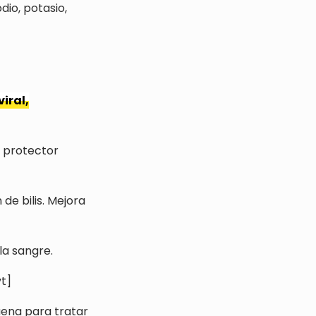
io, potasio,
iral,
 y protector
de bilis. Mejora
la sangre.
t]
uena para tratar