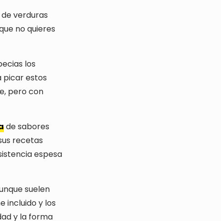
 de verduras
 que no quieres
ecias los
a picar estos
e, pero con
a
de sabores
sus recetas
sistencia espesa
unque suelen
 incluido y los
dad y la forma