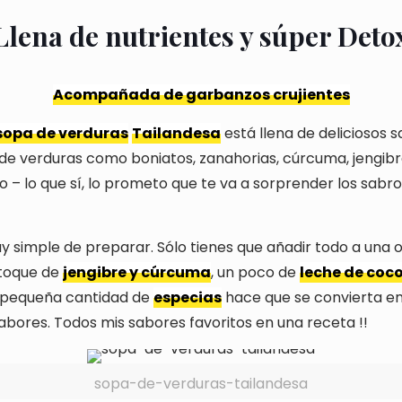
Llena de nutrientes y súper Deto
Acompañada de garbanzos crujientes
sopa de verduras
Tailandesa
está llena de deliciosos s
 de verduras como boniatos, zanahorias, cúrcuma, jengibre
o – lo que sí, lo prometo que te va a sorprender los sab
 simple de preparar. Sólo tienes que añadir todo a una ol
 toque de
jengibre y cúrcuma
, un poco de
leche de coc
 pequeña cantidad de
especias
hace que se convierta e
sabores. Todos mis sabores favoritos en una receta !!
sopa-de-verduras-tailandesa