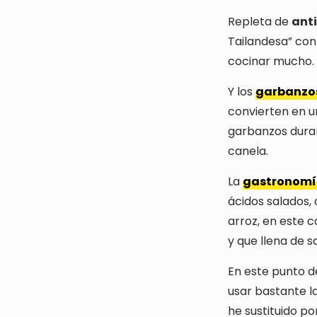
Repleta de
ant
Tailandesa” con
cocinar mucho.
Y los
garbanzo
convierten en un
garbanzos duran
canela.
La
gastronomí
ácidos salados,
arroz, en este 
y que llena de s
En este punto d
usar bastante l
he sustituido p