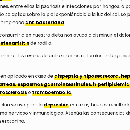
s, entre ellas la psoriasis e infecciones por hongos, o p
o se aplica sobre la piel exponiéndola a la luz del sol, se
 propiedad
antibacteriana
.
onsumirla en nuestra dieta nos ayuda a disminuir el dolor 
steoartritis
de rodilla.
entar los niveles de antioxidantes naturales del organi
ien aplicado en caso de
dispepsia y hiposecretora, hep
iarreas, espasmos gastrointestinales, hiperlipidemia
rosclerosis
o
tromboembolia
.
china se usa para la
depresión
con muy buenos resultado
tema nervioso y inmunológico. Atenúa las consecuencias d
serotonina.