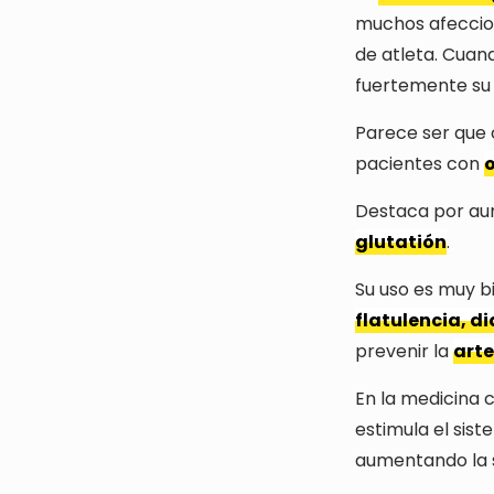
muchos afeccione
de atleta. Cuand
fuertemente su
Parece ser que c
pacientes con
o
Destaca por aum
glutatión
.
Su uso es muy b
flatulencia, d
prevenir la
arte
En la medicina 
estimula el sis
aumentando la 