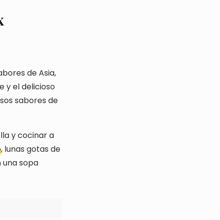
x
abores de Asia,
 y el delicioso
rosos sabores de
la y cocinar a
o
, lunas gotas de
n una sopa