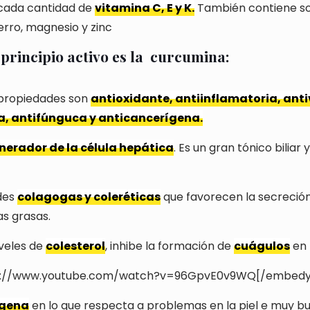
cada cantidad de
vitamina C, E y K.
También contiene sod
ierro, magnesio y zinc
principio activo es la
curcumina:
 propiedades son
antioxidante, antiinflamatoria, antiv
a, antifúnguca y anticancerígena.
nerador de la célula hepática
. Es un gran tónico biliar
des
colagogas y coleréticas
que favorecen la secreción 
as grasas.
iveles de
colesterol
, inhibe la formación de
cuágulos
en 
p://www.youtube.com/watch?v=96GpvE0v9WQ[/embedy
ígena
en lo que respecta a problemas en la piel e muy b