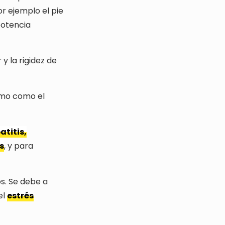
or ejemplo el pie
 potencia
y la rigidez de
smo como el
atitis,
s
, y para
s. Se debe a
el
estrés