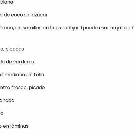
ediana
e de coco sin azúcar
 freco, sin semillas en finas rodajas (puede usar un jalapeñ
ja, picadas
do de verduras
li mediano sin tallo
antro fresco, picado
granada
io
jo en láminas