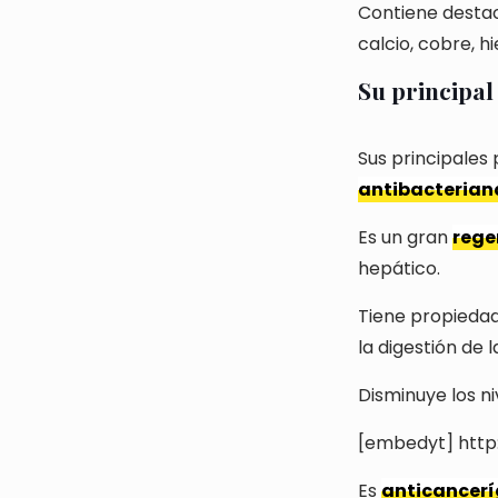
Contiene desta
calcio, cobre, h
Su principal 
Sus principales
antibacterian
Es un gran
rege
hepático.
Tiene propieda
la digestión de l
Disminuye los n
[embedyt] htt
Es
anticancer