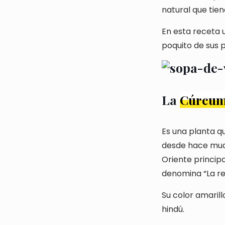
natural que tie
En esta receta u
poquito de sus 
La
Cúrcu
Es una planta qu
desde hace much
Oriente princip
denomina “La rei
Su color amarill
hindú.