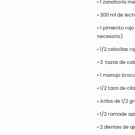
•
1 zanahoria m
•
300 ml de lech
•
1 pimiento rojo
necesario)
•
1/2 cebollas ro
•
3
tazas de cal
•
1 manojo broco
•
1/2 taza de cil
•
Arilos de 1/2 
•
1/2 ramade ap
•
2 dientes de a