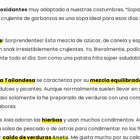
ioxidantes
muy adaptada a nuestras costumbres, “Sopa
 crujiente de garbanzos es una sopa ideal para esos días
s
! Sorprendentes! Esta mezcla de azúcar, de canela y esp
 snak irresistiblemente crujientes. Yo, literalmente, podí
te todo el día. Son como una patata frita súper saludabl
a Tailandesa
se caracteriza por su
mezcla equilibrad
 dulces y picantes. Aunque normalmente suelen llevar en 
caso solamente la he preparado de verduras con una con
abores.
e Asia adoran las
hierbas
y usan muchos condimentos. A
a salsa de pescado o de ostras para condimentar no los he
or
caldo de verduras
Aneto
. Me gusta mucho por su cali