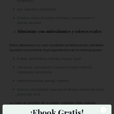
Bruselas)
Ajo, cebolla y rabanitos
Plantas como el cardo mariano, desmodium o
diente de león
Aliméntate con antioxidantes y colores reales
Estos alimentos no solo modulan la inflamación, también
ayudan a aumentar la progesterona en la menopausia.
Frutas: arándanos, moras, maqui, açaí
Verduras: remolacha (activa el óxido nítrico),
calabaza, zanahoria
Hierbas frescas: perejil, cilantro
Grasas saludables: nueces de Brasil, aceite de oliva,
pescado azul
🥗
Crea un arcoíris en tu plato: cuántos más colores
naturales, más polifenoles y antioxidantes consumirás.
¡Ebook Gratis!