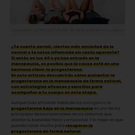
¿Aumentar la PROGESTERONA en MENOPAUSIA es posible?
¿Te cuesta dormir, sientes más ansiedad de lo
normal o te notas inflamada sin razón aparente?
Si estás en tus 40 o ya has entrado en la
menopausia, es posible que la causa esté en una
hormona clave: la progesterona.
En este artículo descubrirás cómo aumentar la
progesterona en la menopausia de forma natural,
con estrategias eficaces y sencillas para
acompañar a tu cuerpo en esta etapa.
Aunque todo el mundo habla de los
estrógenos
, la
progesterona baja en la menopausia
es uno de los
principales desencadenantes de los síntomas que
afectan tu bienestar físico y emocional. Y lo mejor es que
puedes hacer mucho para
recuperar la
progesterona de forma natural
.