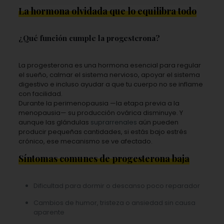
La hormona olvidada que lo equilibra todo
¿Qué función cumple la progesterona?
La progesterona es una hormona esencial para regular
el sueño, calmar el sistema nervioso, apoyar el sistema
digestivo e incluso ayudar a que tu cuerpo no se inflame
con facilidad.
Durante la perimenopausia —la etapa previa a la
menopausia— su producción ovárica disminuye. Y
aunque las glándulas
suprarrenales
aún pueden
producir pequeñas cantidades, si estás bajo estrés
crónico, ese mecanismo se ve afectado.
Síntomas comunes de progesterona baja
Dificultad para dormir o descanso poco reparador
Cambios de humor, tristeza o ansiedad sin causa
aparente