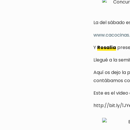
La del sábado e
www.cacocinas
Y
Rosalia
pres
Llegué a la semi
Aquí os dejo la
contábamos con 
Este es el vide
http://bit.ly/1J