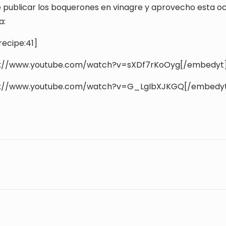
 publicar los boquerones en vinagre y aprovecho esta o
a:
ecipe:41]
p://www.youtube.com/watch?v=sXDf7rKoOyg[/embedyt
p://www.youtube.com/watch?v=G_LgIbXJKGQ[/embedy