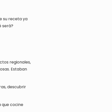
e su receta ya
é será?
ctos regionales,
cosas. Estaban
as, descubrir
a que cocine