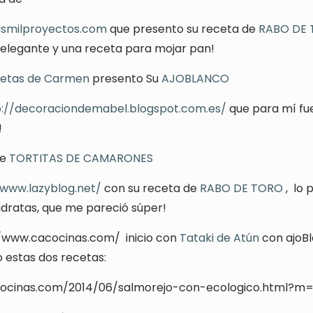
asmilproyectos.com
que presento su receta de
RABO DE
legante y una receta para mojar pan!
etas de Carmen
presento Su
AJOBLANCO
p://decoraciondemabel.blogspot.com.es/
que para mí fu
!
de
TORTITAS DE CAMARONES
/www.lazyblog.net/
con su receta de
RABO DE TORO
, lo 
dratas, que me pareció súper!
//www.cacocinas.com/
inicio con
Tataki de Atún
con ajoB
o estas dos recetas:
ocinas.com/2014/06/salmorejo-con-ecologico.html?m=