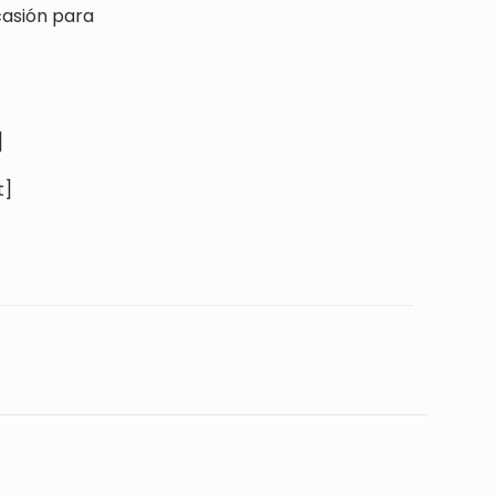
casión para
]
t]