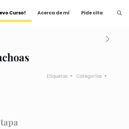
evo Curso!
Acerca de mí
Pide cita
nchoas
Etiquetas
Categorías
 tapa