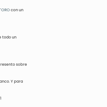
 TORO
con un
e todo un
presento sobre
lanco.
Y para
1