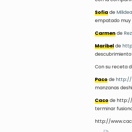
Sofia
de
Milide
empatado muy e
Carmen
de
Rez
Maribel
de
htt
descubrimiento
Con su receta 
Paco
de
http:/
manzanas deshi
Caco
de
http:
terminar fusion
http://www.cac