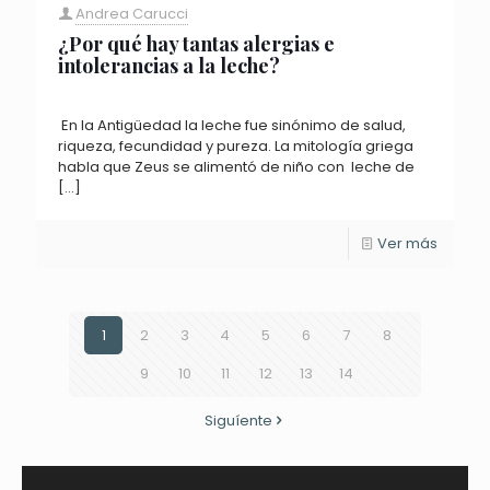
Andrea Carucci
¿Por qué hay tantas alergias e
intolerancias a la leche?
En la Antigüedad la leche fue sinónimo de salud,
riqueza, fecundidad y pureza. La mitología griega
habla que Zeus se alimentó de niño con leche de
[…]
Ver más
1
2
3
4
5
6
7
8
9
10
11
12
13
14
Siguíente