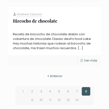
Andrea Carucci
Bizcocho de chocolate
Receta de bizcocho de chocolate diablo con
cobertura de chocolate Classic devil’s food cake
Hay muchas historias que rodean al bizcocho de
chocolate, me traen muchos recuerdos.
[…]
Ver más
Anterior
1
2
3
4
5
6
7
8
9
10
11
12
13
14