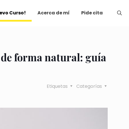
evo Curso!
Acerca de mí
Pide cita
de forma natural: guía
Etiquetas
Categorías