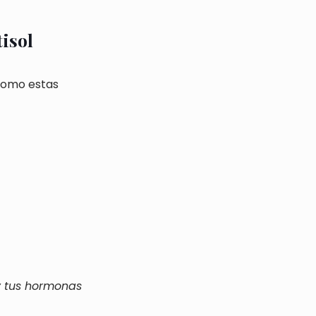
isol
 como estas
y tus hormonas