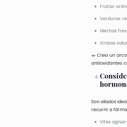
Frutas: arán
Verduras: re
Hierbas fresc
Grasas salud
🥗
Crea un arcoí
antioxidantes c
Conside
hormon
Son aliados ide
recurrir a fárm
Vitex agnus-