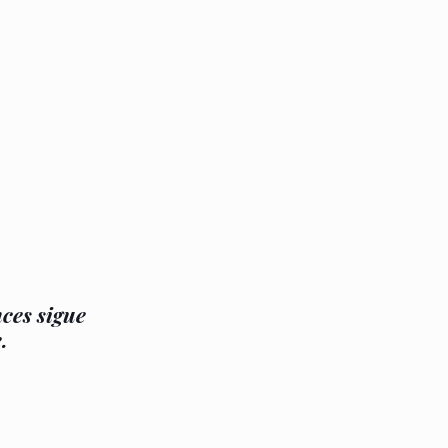
nces sigue
.