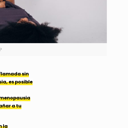
?
nflamada sin
ia, es posible
a menopausia
añar a tu
n la