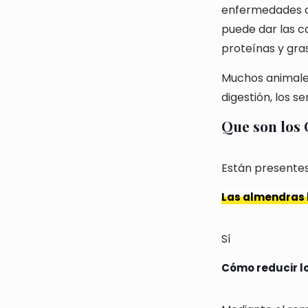
enfermedades ca
puede dar las c
proteínas y gra
Muchos animales
digestión, los s
Que son los
Están presente
Las almendras 
Sí
Cómo reducir
l