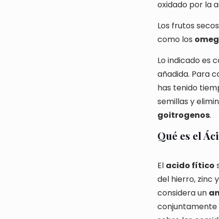
oxidado por la ac
Los frutos seco
como los
omega
Lo indicado es
añadida. Para c
has tenido tiem
semillas y elim
goitrogenos
.
Qué es el Áci
El
acido fítico
s
del hierro, zinc
considera un
an
conjuntamente c