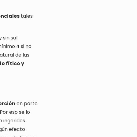
enciales
tales
y sin sal
ínimo 4 si no
atural de las
o fítico y
orción
en parte
Por eso se lo
n ingeridos
ngún efecto