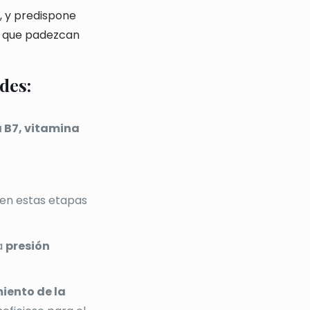
, y predispone
s que padezcan
des:
a B7, vitamina
en estas etapas
a
presión
iento de la