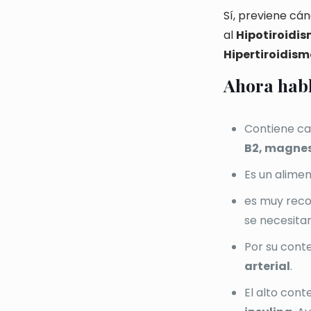
Sí, previene cá
al
Hipotiroidi
Hipertiroidism
Ahora habl
Contiene can
B2, magnesi
Es un alime
es muy rec
se necesita
Por su cont
arterial
.
El alto cont