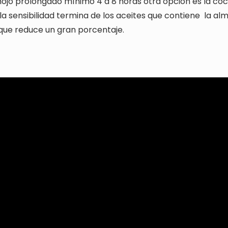
ojo prolongado mínimo 4 a 8 horas otra opción es la coc
a sensibilidad termina de los aceites que contiene
la al
 que reduce un gran porcentaje.