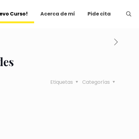
evo Curso!
Acerca de mí
Pide cita
des
Etiquetas
Categorías