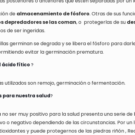
as posteriores o anteriores que estén separadas por un 
ción de
almacenamiento de fósforo
. Otras de sus func
los depredadores se las coman
, o
protegerlas de su
de
os de ser ingeridas.
las germinan se degrada y se libera el fósforo para darle
rmitiendo evitar la germinación prematura.
 ácido fítico
?
 utilizados son remojo, germinación o fermentación.
s para nuestra salud
?
no ser muy positivo para la salud presenta una serie de 
ivo o negativo dependiendo de las circunstancias. Por un 
ioxidantes y puede protegernos de las piedras riñón ,
Re