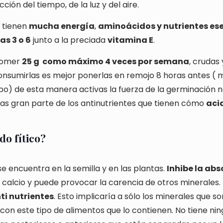
ción del tiempo, de la luz y del aire.
s tienen
mucha energía
,
aminoácidos y nutrientes es
s 3 o 6
junto a la preciada
vitamina E
.
 comer
25 g
como máximo 4 veces por semana
, crudas 
onsumirlas es mejor ponerlas en remojo 8 horas antes ( m
po) de esta manera activas la fuerza de la germinación n
inas gran parte de los antinutrientes que tienen cómo
acid
do fítico
?
e encuentra en la semilla y en las plantas.
Inhibe la abs
 y calcio y puede provocar la carencia de otros minerales. 
ti nutrientes
. Esto implicaría a sólo los minerales que so
on este tipo de alimentos que lo contienen. No tiene ni