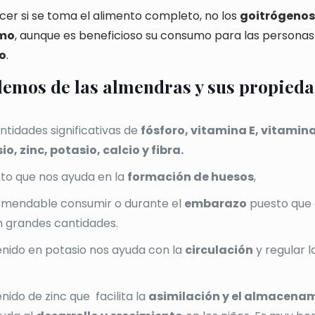
ncer si se toma el alimento completo, no los
goitrógenos
smo
, aunque es beneficioso su consumo para las persona
o
.
emos de las almendras y sus propieda
tidades significativas de
fósforo, vitamina E, vitamin
o, zinc, potasio, calcio y fibra.
nto que nos ayuda en la
formación de huesos
,
omendable consumir o durante el
embarazo
puesto que 
n grandes cantidades.
enido en potasio nos ayuda con la
circulación
y regular l
enido de zinc que
facilita la
asimilación y el almacenam