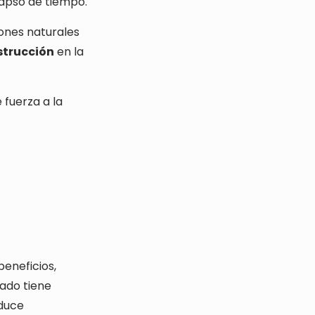
lapso de tiempo.
iones naturales
strucción
en la
 fuerza a la
beneficios,
lado tiene
duce