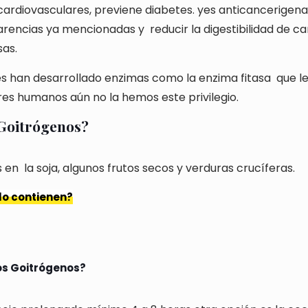
rdiovasculares, previene diabetes.
yes anticancerigena.
arencias ya mencionadas y
reducir la digestibilidad de c
sas.
 han desarrollado enzimas como la enzima fitasa
que l
eres humanos aún no la hemos este privilegio.
 Goitrógenos?
s en
la soja, algunos frutos secos y verduras crucíferas.
lo contienen?
os Goitrógenos?