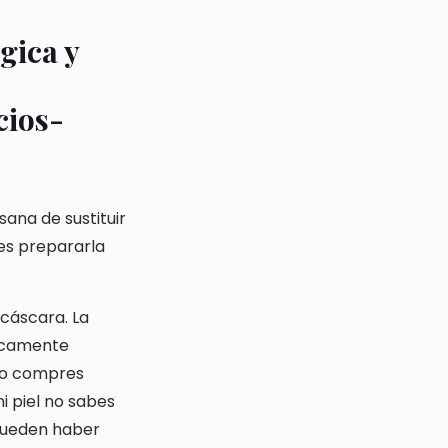
gica y
ana de sustituir
des prepararla
cáscara. La
ticamente
ndo compres
i piel no sabes
 pueden haber