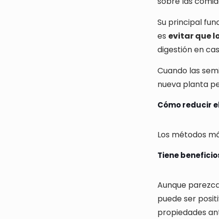
sobre las comid
Su principal fun
es
evitar que 
digestión en cas
Cuando las semil
nueva planta
pe
Cómo reducir el
Los métodos más
Tiene beneficio
Aunque parezca 
puede ser posit
propiedades ant