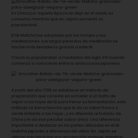
En China por aquella época se dejó en el olvido su
consumo mientras que en Japón aumentó su
popularidad.
El té Matcha fue adoptado por los monjes y sus
meditaciones; sus largos periodos de meditación se
hacían más llevaderos gracias a este té.
Creció su popularidad
a mediados del siglo XVI
cuando
comenzó a conocerse entre la aristocracia japonesa.
A partir del año 1738 se establece un método de
preparación que consiste en someter a un baño de
vapor a las hojas de té para frenar su fermentación; este
método se llama Sencha que le da un sabor fresco y
verde brillante a las hojas , y es diferente al tostado de
China y le da ese peculiar sabor único. Una diferencia
importante a destacar es las partes utilizadas en el té
matcha japonés a diferencia del chino: En
Japón se
utilizan solo las hojas por recolección manual, mientras