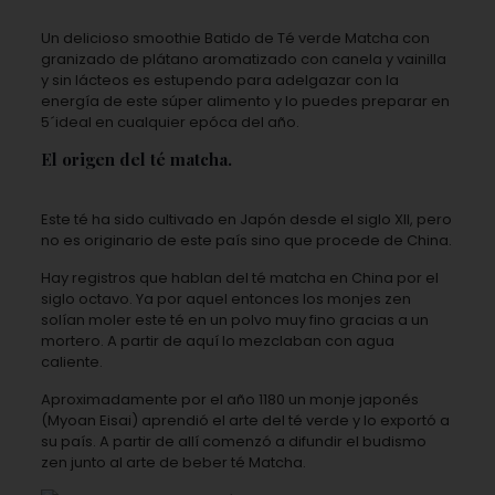
Un delicioso smoothie Batido de Té verde Matcha con
granizado de plátano aromatizado con canela y vainilla
y sin lácteos es estupendo para adelgazar con la
energía de este súper alimento y lo puedes preparar en
5´ideal en cualquier epóca del año.
El origen del té matcha.
Este té
ha sido cultivado en Japón desde el siglo XII, pero
no es originario de este país sino que procede de China.
Hay registros que hablan del té matcha en China por el
siglo octavo. Ya por aquel entonces los monjes zen
solían moler este té en un polvo muy fino gracias a un
mortero. A partir de aquí lo mezclaban con agua
caliente.
Aproximadamente por el año 1180 un monje japonés
(Myoan Eisai) aprendió el arte del té verde y lo exportó a
su país. A partir de allí comenzó a difundir el budismo
zen junto al arte de beber té Matcha.