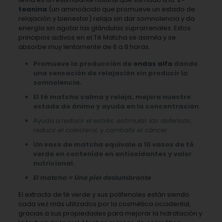
teanina
(un aminoácido que promueve un estado de
relajación y bienestar) relaja sin dar somnolencia y da
energía sin agotar las glándulas suprarrenales. Estos
principios activos en el Té Matcha se asimila y se
absorbe muy lentamente de 6 a 8 horas.
Promueve la producción de
ondas alfa
dando
una sensación de relajación sin producir la
somnolencia.
El té matcha calma y relaja, mejora nuestro
estado de ánimo y ayuda en la concentración
.
Ayuda a
reducir el estrés, estimular las defensas,
reducir el colesterol, y combatir el cáncer
.
Un vaso de matcha equivale a 10 vasos de té
verde en contenido en antioxidantes y valor
nutricional.
El matcha = Una piel deslumbrante
El extracto de té verde y sus polifenoles están siendo
cada vez más utilizados por la cosmética occidental,
gracias a sus propiedades para mejorar la hidratación y