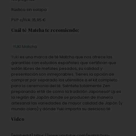
Rústica sin solapa
PVP c/IVA: 15,95 €
Cuál té Matcha te recomiendo:
YUKI Matcha
Yuki
es una marca de té Matcha que nos ofrece las
garantías con estudios españoles que certifican que
están libres de metales pesados, su calidad y
presentación son inmejorables. Tienes la opción de
comprar por separado los utensillos o el kit completo
para la ceremonia del té. Siéntete totalmente Zen
preparando el té de como la tradición Japonesa! Uji es
la región de Japón donde se producen de manera
artesanal las variedades de mayor calidad de Japón (y
mundo claro) y dónde Yuki importa su delicioso té.
Vídeo
[embedyt] https://www.youtube.com/watch?v=i-