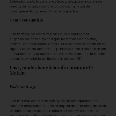
Seleccionando las mejores hojas. Luego se muelen en
piedra de
granito de forma tradicional, y así de
consigue el tan preciado polvo superfino.
Cómo consumirlo
El té matcha se consume en agua o líquido por
suspensión, esto significa que no hemos de colarlo,
hemos
de consumirlo entero. Sus beneficios están en el
agua y en cada una de sus partículas. Para potenciar los
fitonutrientes que contiene sería apropiado –si la receta
lo permite– diluirlo en líquido a más de 75º.
Los grandes beneficios de consumir té
Matcha
Poder anti-age
El té matcha consta de seis tipos de catequinas Este
potente antioxidante tiene la capacidad de contrarrestar
el daño creado por los radicales libres y relentizar el
proceso de oxidación que ocurre en nuestro cuerpo por