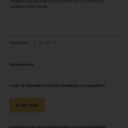
Si quieres preparar un rico
pastel de té matcha
te
sugiero esta receta
Compartir
Relacionados
Leche de almendras | Receta, beneficios y propiedades
Ver más
La mejor agua que podemos beber: Agua Estructurada